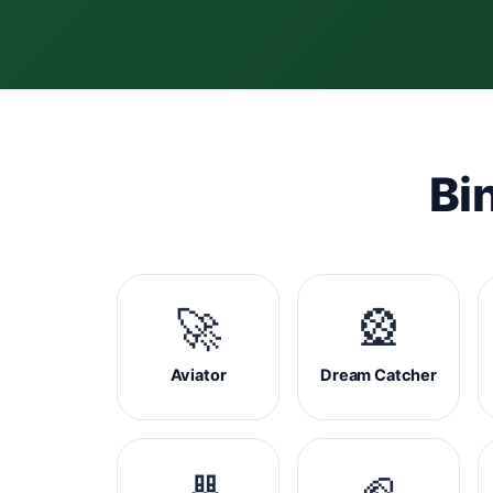
Bi
🚀
🎡
Aviator
Dream Catcher
🎳
🏈