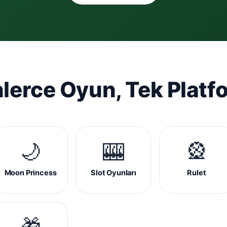
nlerce Oyun, Tek Platf
🌙
🎰
🎡
Moon Princess
Slot Oyunları
Rulet
🎁