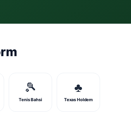
orm
🎾
♣️
Tenis Bahsi
Texas Holdem