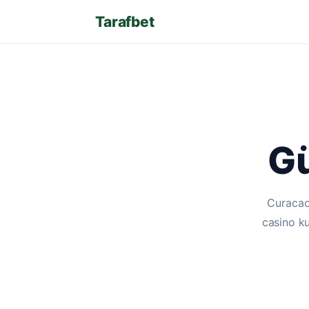
Tarafbet
Gü
Curacao 
casino ku