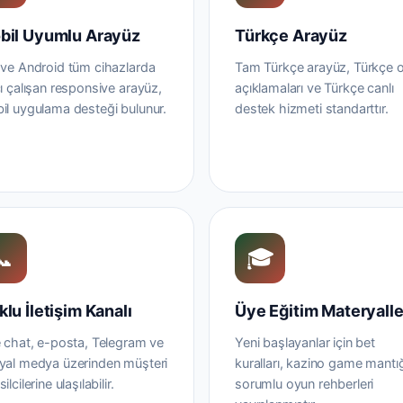
bil Uyumlu Arayüz
Türkçe Arayüz
 ve Android tüm cihazlarda
Tam Türkçe arayüz, Türkçe 
ı çalışan responsive arayüz,
açıklamaları ve Türkçe canlı
il uygulama desteği bulunur.
destek hizmeti standarttır.
📞
🎓
lu İletişim Kanalı
Üye Eğitim Materyalle
e chat, e-posta, Telegram ve
Yeni başlayanlar için bet
yal medya üzerinden müşteri
kuralları, kazino game mantığ
ilcilerine ulaşılabilir.
sorumlu oyun rehberleri