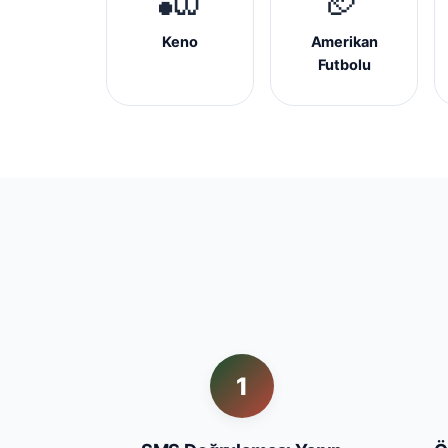
Keno
Amerikan
Futbolu
1