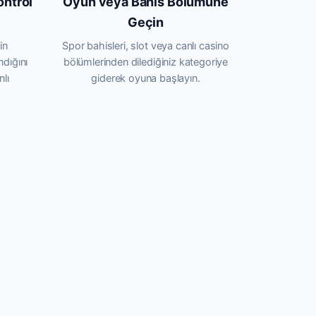
ntrol
Oyun veya Bahis Bölümüne
Geçin
in
Spor bahisleri, slot veya canlı casino
dığını
bölümlerinden dilediğiniz kategoriye
lı
giderek oyuna başlayın.