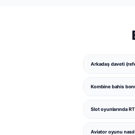
Arkadaş daveti (re
Evet. Davet ettiğini
referans bonusu ta
Kombine bahis bon
Tarafbet kombine bo
5+ maçlı kombineler
Slot oyunlarında RT
RTP, bir slot oyunu
çoğunluğu %94–%97 a
Aviator oyunu nasıl