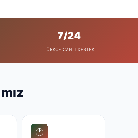
7/24
TÜRKÇE CANLI DESTEK
ımız
🕐