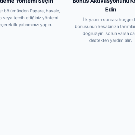
deme Yöntemi Seçin
Bonus Aktivasyonunu Ko
Edin
er bölümünden Papara, havale,
o veya tercih ettiğiniz yöntemi
İlk yatırım sonrası hoşgeld
eçerek ilk yatırımınızı yapın.
bonusunun hesabınıza tanımlan
doğrulayın; sorun varsa can
destekten yardım alın.