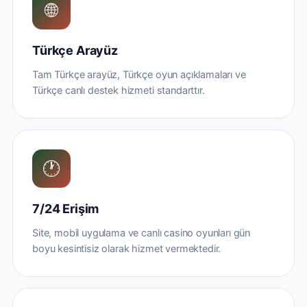
🌐
Türkçe Arayüz
Tam Türkçe arayüz, Türkçe oyun açıklamaları ve
Türkçe canlı destek hizmeti standarttır.
🕐
7/24 Erişim
Site, mobil uygulama ve canlı casino oyunları gün
boyu kesintisiz olarak hizmet vermektedir.