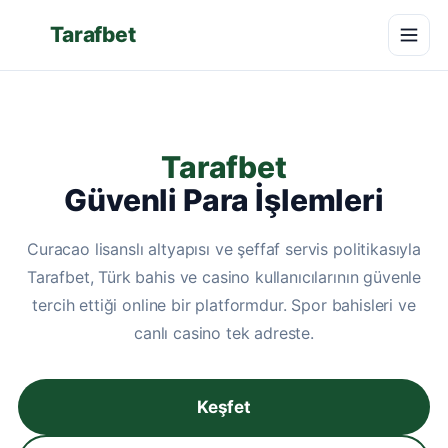
Tarafbet
Tarafbet
Güvenli Para İşlemleri
Curacao lisanslı altyapısı ve şeffaf servis politikasıyla
Tarafbet, Türk bahis ve casino kullanıcılarının güvenle
tercih ettiği online bir platformdur. Spor bahisleri ve
canlı casino tek adreste.
Keşfet