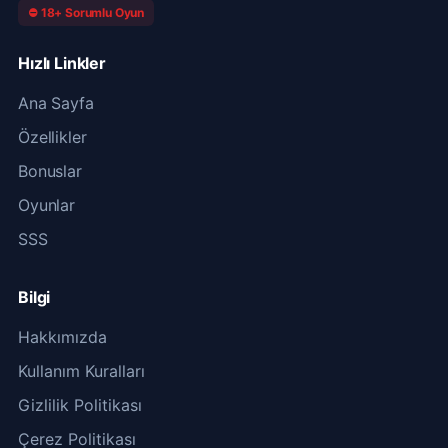
⛔ 18+ Sorumlu Oyun
Hızlı Linkler
Ana Sayfa
Özellikler
Bonuslar
Oyunlar
SSS
Bilgi
Hakkımızda
Kullanım Kuralları
Gizlilik Politikası
Çerez Politikası