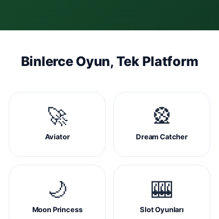
Binlerce Oyun, Tek Platform
🚀
🎡
Aviator
Dream Catcher
🌙
🎰
Moon Princess
Slot Oyunları