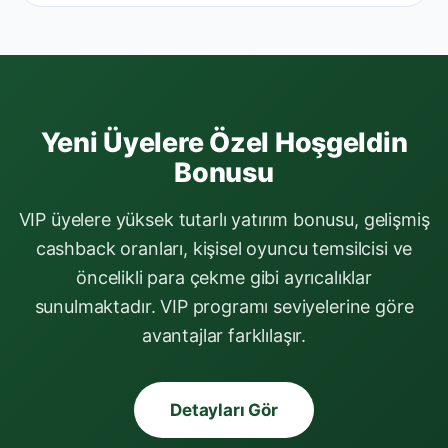
Yeni Üyelere Özel Hoşgeldin
Bonusu
VIP üyelere yüksek tutarlı yatırım bonusu, gelişmiş
cashback oranları, kişisel oyuncu temsilcisi ve
öncelikli para çekme gibi ayrıcalıklar
sunulmaktadır. VIP programı seviyelerine göre
avantajlar farklılaşır.
Detayları Gör