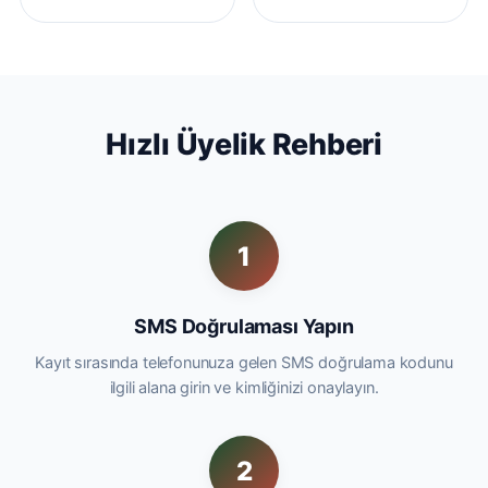
Hızlı Üyelik Rehberi
1
SMS Doğrulaması Yapın
Kayıt sırasında telefonunuza gelen SMS doğrulama kodunu
ilgili alana girin ve kimliğinizi onaylayın.
2