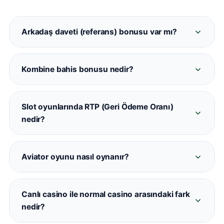
Arkadaş daveti (referans) bonusu var mı?
Evet. Davet ettiğiniz her üye Tarafbet'a kayıt
olup ilk yatırımını yaptığında her iki hesaba da
Kombine bahis bonusu nedir?
referans bonusu tanımlanmaktadır. Detaylar
Tarafbet kombine bonusu, belirli sayıda maç
promosyonlar sayfasında mevcuttur.
içeren kuponlara otomatik oran artışı
Slot oyunlarında RTP (Geri Ödeme Oranı)
sağlamaktadır. 5+ maçlı kombinelerde oran
nedir?
artışı devreye girmektedir.
RTP, bir slot oyununun teorik geri ödeme
yüzdesini ifade eder. Tarafbet'taki oyunların
Aviator oyunu nasıl oynanır?
büyük çoğunluğu %94–%97 arasında RTP
Aviator, uçan bir uçağın çarpanının artmasını
değerine sahiptir. Her oyunun bilgi ekranından
izleyerek doğru anda 'Çek' butonuna basmanızı
kontrol edilebilir.
Canlı casino ile normal casino arasındaki fark
gerektiren bir aviator tipi oyunudur. Tarafbet'ta
nedir?
resmi Spribe sağlayıcısıyla sunulmaktadır.