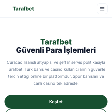
Tarafbet
Tarafbet
Güvenli Para İşlemleri
Curacao lisanslı altyapısı ve şeffaf servis politikasıyla
Tarafbet, Türk bahis ve casino kullanıcılarının güvenle
tercih ettiği online bir platformdur. Spor bahisleri ve
canlı casino tek adreste.
Keşfet