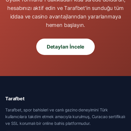
hesabınızı aktif edin ve Tarafbet'in sunduğu tüm
iddaa ve casino avantajlarından yararlanmaya
hemen başlayın.
Detayları İncele
Tarafbet
Tarafbet, spor bahisleri ve canlı gazino deneyimini Türk
kullanıcılara takdim etmek amacıyla kurulmuş, Curacao sertifikalı
ve SSL korumalı bir online bahis platformudur.