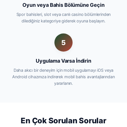
Oyun veya Bahis Bölümüne Geçin
Spor bahisleri, slot veya canlı casino bölümlerinden
dilediğiniz kategoriye giderek oyuna başlayın.
5
Uygulama Varsa İndirin
Daha akıcı bir deneyim için mobil uygulamayı iOS veya
Android cihazınıza indirerek mobil bahis avantajlarından
yararlanın.
En Çok Sorulan Sorular