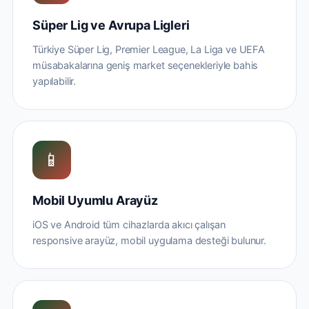
Süper Lig ve Avrupa Ligleri
Türkiye Süper Lig, Premier League, La Liga ve UEFA
müsabakalarına geniş market seçenekleriyle bahis
yapılabilir.
📱
Mobil Uyumlu Arayüz
iOS ve Android tüm cihazlarda akıcı çalışan
responsive arayüz, mobil uygulama desteği bulunur.