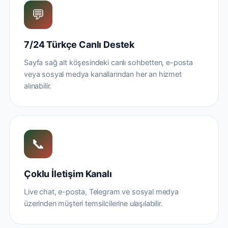
💬
7/24 Türkçe Canlı Destek
Sayfa sağ alt köşesindeki canlı sohbetten, e-posta
veya sosyal medya kanallarından her an hizmet
alınabilir.
📞
Çoklu İletişim Kanalı
Live chat, e-posta, Telegram ve sosyal medya
üzerinden müşteri temsilcilerine ulaşılabilir.