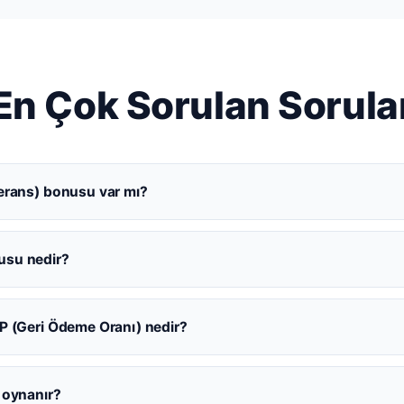
En Çok Sorulan Sorula
ferans) bonusu var mı?
z her üye Tarafbet'a kayıt olup ilk yatırımını yaptığında her i
nımlanmaktadır. Detaylar promosyonlar sayfasında mevcuttur
usu nedir?
nusu, belirli sayıda maç içeren kuponlara otomatik oran artı
de oran artışı devreye girmektedir.
P (Geri Ödeme Oranı) nedir?
nun teorik geri ödeme yüzdesini ifade eder. Tarafbet'taki oyu
rasında RTP değerine sahiptir. Her oyunun bilgi ekranından k
 oynanır?