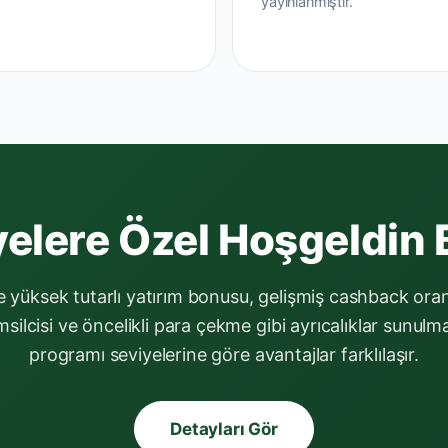
yayınlanmıştır.
yelere Özel Hoşgeldin
e yüksek tutarlı yatırım bonusu, gelişmiş cashback oranla
ilcisi ve öncelikli para çekme gibi ayrıcalıklar sunulm
programı seviyelerine göre avantajlar farklılaşır.
Detayları Gör