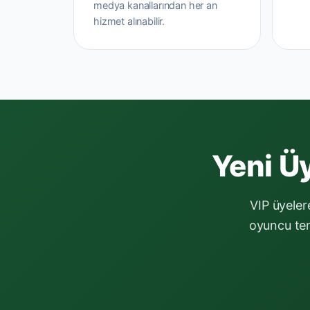
medya kanallarından her an
hizmet alınabilir.
Yeni Ü
VIP üyeler
oyuncu tems