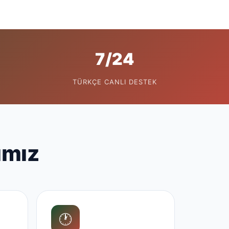
7/24
TÜRKÇE CANLI DESTEK
ımız
🕐