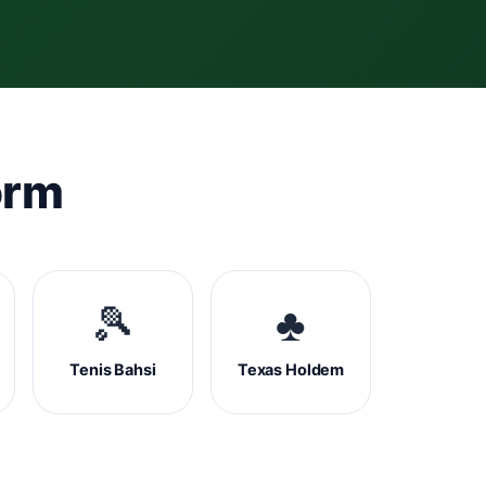
orm
🎾
♣️
Tenis Bahsi
Texas Holdem