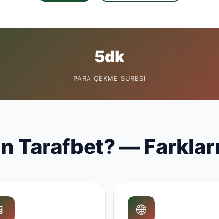
5dk
PARA ÇEKME SÜRESI
in Tarafbet? — Farklar
📱
🌐