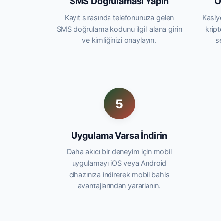
SMS Doğrulaması Yapın
Ö
Kayıt sırasında telefonunuza gelen
Kasiy
SMS doğrulama kodunu ilgili alana girin
kript
ve kimliğinizi onaylayın.
s
5
Uygulama Varsa İndirin
Daha akıcı bir deneyim için mobil
uygulamayı iOS veya Android
cihazınıza indirerek mobil bahis
avantajlarından yararlanın.