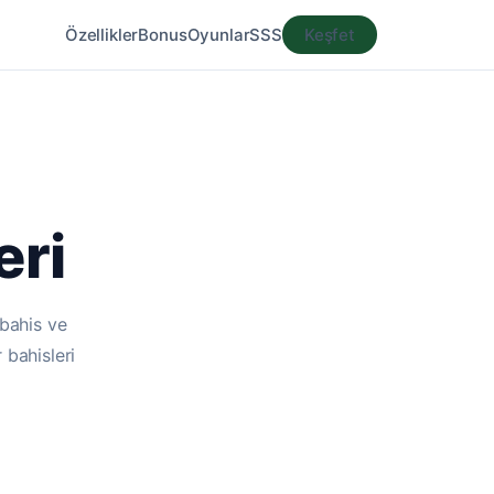
Özellikler
Bonus
Oyunlar
SSS
Keşfet
eri
 bahis ve
 bahisleri