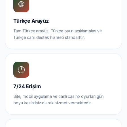
🌐
Türkçe Arayüz
Tam Türkçe arayüz, Türkçe oyun açıklamaları ve
Türkçe canlı destek hizmeti standarttır.
🕐
7/24 Erişim
Site, mobil uygulama ve canlı casino oyunları gün
boyu kesintisiz olarak hizmet vermektedir.