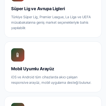
Süper Lig ve Avrupa Ligleri
Türkiye Süper Lig, Premier League, La Liga ve UEFA
müsabakalarına geniş market seçenekleriyle bahis
yapılabilir.
📱
Mobil Uyumlu Arayüz
iOS ve Android tüm cihazlarda akıcı çalışan
responsive arayüz, mobil uygulama desteği bulunur.