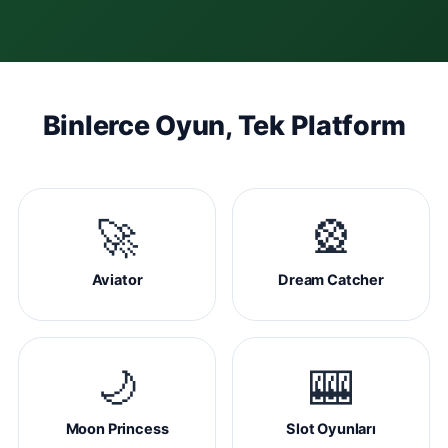
Binlerce Oyun, Tek Platform
🚀
🎡
Aviator
Dream Catcher
🌙
🎰
Moon Princess
Slot Oyunları