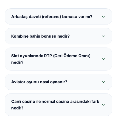
Arkadaş daveti (referans) bonusu var mı?
Evet. Davet ettiğiniz her üye Tarafbet'a kayıt
olup ilk yatırımını yaptığında her iki hesaba da
Kombine bahis bonusu nedir?
referans bonusu tanımlanmaktadır. Detaylar
Tarafbet kombine bonusu, belirli sayıda maç
promosyonlar sayfasında mevcuttur.
içeren kuponlara otomatik oran artışı
Slot oyunlarında RTP (Geri Ödeme Oranı)
sağlamaktadır. 5+ maçlı kombinelerde oran
nedir?
artışı devreye girmektedir.
RTP, bir slot oyununun teorik geri ödeme
yüzdesini ifade eder. Tarafbet'taki oyunların
Aviator oyunu nasıl oynanır?
büyük çoğunluğu %94–%97 arasında RTP
Aviator, uçan bir uçağın çarpanının artmasını
değerine sahiptir. Her oyunun bilgi ekranından
izleyerek doğru anda 'Çek' butonuna basmanızı
kontrol edilebilir.
Canlı casino ile normal casino arasındaki fark
gerektiren bir aviator tipi oyunudur. Tarafbet'ta
nedir?
resmi Spribe sağlayıcısıyla sunulmaktadır.