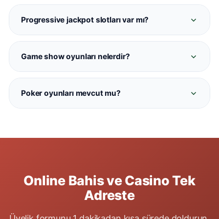
Normal (RNG) casino oyunları bilgisayar
algoritmasıyla çalışırken, canlı gazino
Progressive jackpot slotları var mı?
kameradan yayın yapan gerçek krupiyelerle
Evet. Tarafbet'ta Mega Moolah, Divine Fortune
oynanır. Tarafbet'ta her iki kategori de
ve Book of Dead gibi büyük jackpot havuzlu
mevcuttur.
Game show oyunları nelerdir?
slotlar bulunmaktadır. Jackpot miktarları oyun
Crazy Time, Monopoly Live, Dream Catcher ve
ekranında hakiki zamanlı görüntülenir.
Lightning Roulette gibi Evolution sağlayıcılı
Poker oyunları mevcut mu?
eğlenceli show oyunları Tarafbet canlı
Evet. Tarafbet'ta Texas Hold'em, Three Card
kumarhane bölümünde her zaman aktiftir.
Poker ve Casino Hold'em masaları
bulunmaktadır. Yüksek limitli VIP masalar da
aktif olarak hizmet vermektedir.
Online Bahis ve Casino Tek
Adreste
Üyelik formunu 1 dakikadan kısa sürede doldurun,