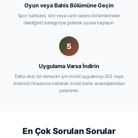
Oyun veya Bahis Bölümüne Geçin
Spor bahisleri, slot veya canlı casino bölümlerinden
dilediğiniz kategoriye giderek oyuna başlayın.
5
Uygulama Varsa İndirin
Daha akıcı bir deneyim için mobil uygulamayı iOS veya
Android cihazınıza indirerek mobil bahis avantajlarından
yararlanın.
En Çok Sorulan Sorular