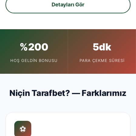
Detayları Gör
%200
5dk
HOŞ GELDIN BONUSU
PARA ÇEKME SÜRESI
Niçin Tarafbet? — Farklarımız
⚽