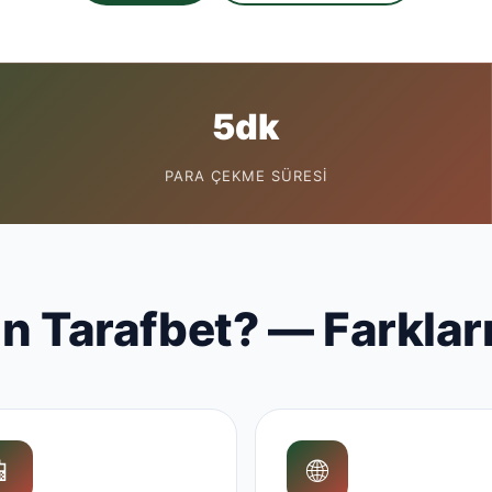
5dk
PARA ÇEKME SÜRESI
in Tarafbet? — Farklar
📱
🌐