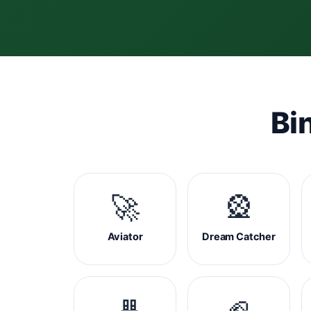
Bi
🚀
🎡
Aviator
Dream Catcher
🎳
🏈