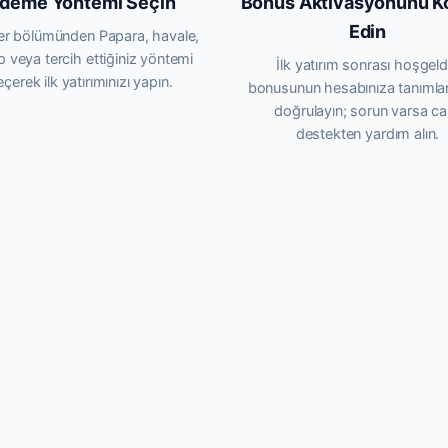
deme Yöntemi Seçin
Bonus Aktivasyonunu Ko
Edin
er bölümünden Papara, havale,
o veya tercih ettiğiniz yöntemi
İlk yatırım sonrası hoşgeld
eçerek ilk yatırımınızı yapın.
bonusunun hesabınıza tanımlan
doğrulayın; sorun varsa can
destekten yardım alın.