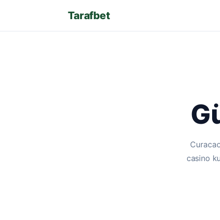
Tarafbet
Gü
Curacao 
casino ku