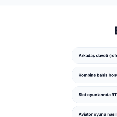
Arkadaş daveti (re
Evet. Davet ettiğini
referans bonusu ta
Kombine bahis bon
Tarafbet kombine bo
5+ maçlı kombineler
Slot oyunlarında RT
RTP, bir slot oyunu
çoğunluğu %94–%97 a
Aviator oyunu nasıl