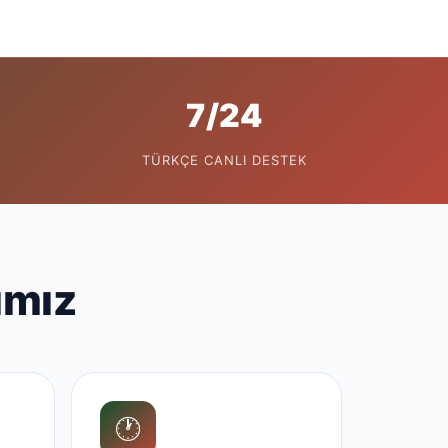
7/24
TÜRKÇE CANLI DESTEK
ımız
🕐