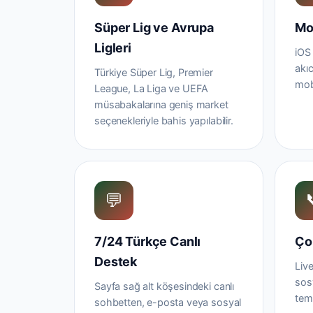
Süper Lig ve Avrupa
Mo
Ligleri
iOS
akıc
Türkiye Süper Lig, Premier
mob
League, La Liga ve UEFA
müsabakalarına geniş market
seçenekleriyle bahis yapılabilir.
💬
7/24 Türkçe Canlı
Çok
Destek
Liv
sos
Sayfa sağ alt köşesindeki canlı
tems
sohbetten, e-posta veya sosyal