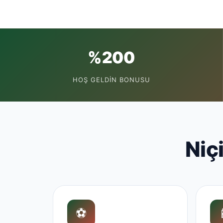
%200
HOŞ GELDIN BONUSU
Niç
⚽