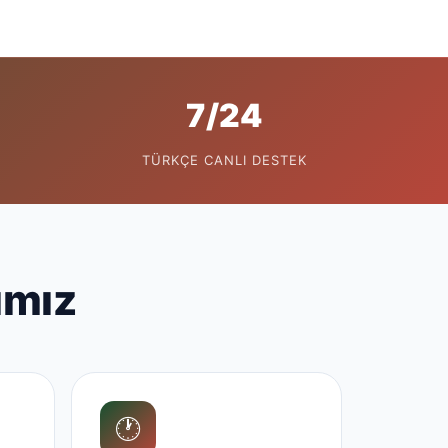
7/24
TÜRKÇE CANLI DESTEK
ımız
🕐