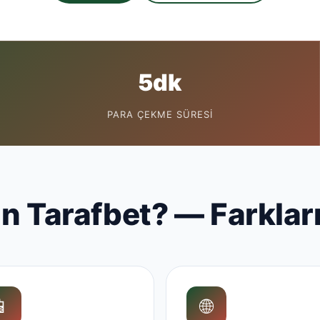
5dk
PARA ÇEKME SÜRESI
in Tarafbet? — Farklar
📱
🌐