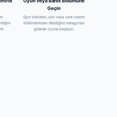
ntrol
Oyun veya Bahis Bölümüne
Geçin
in
Spor bahisleri, slot veya canlı casino
dığını
bölümlerinden dilediğiniz kategoriye
lı
giderek oyuna başlayın.