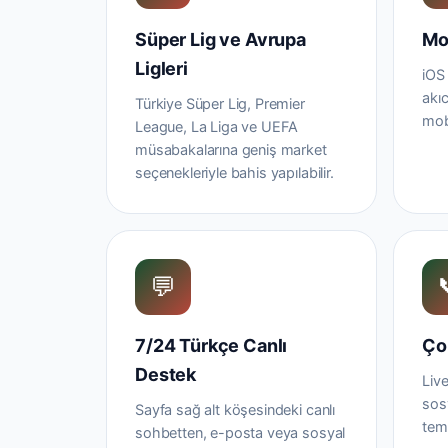
Süper Lig ve Avrupa
Mo
Ligleri
iOS
akıc
Türkiye Süper Lig, Premier
mob
League, La Liga ve UEFA
müsabakalarına geniş market
seçenekleriyle bahis yapılabilir.
💬
7/24 Türkçe Canlı
Çok
Destek
Liv
sos
Sayfa sağ alt köşesindeki canlı
tems
sohbetten, e-posta veya sosyal