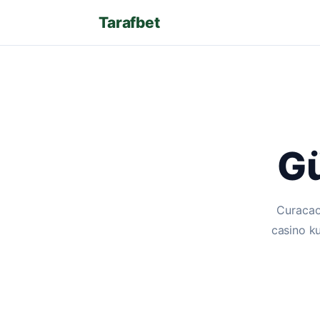
Tarafbet
Gü
Curacao 
casino ku