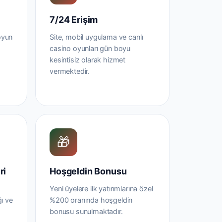
7/24 Erişim
oyun
Site, mobil uygulama ve canlı
casino oyunları gün boyu
kesintisiz olarak hizmet
vermektedir.
🎁
ri
Hoşgeldin Bonusu
Yeni üyelere ilk yatırımlarına özel
ı ve
%200 oranında hoşgeldin
bonusu sunulmaktadır.