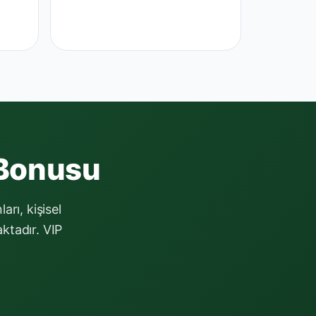
 Bonusu
rı, kişisel
aktadır. VIP