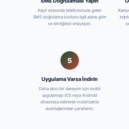
SMS Doğrulaması Yapın
Ö
Kayıt sırasında telefonunuza gelen
Kasiy
SMS doğrulama kodunu ilgili alana girin
kript
ve kimliğinizi onaylayın.
s
5
Uygulama Varsa İndirin
Daha akıcı bir deneyim için mobil
uygulamayı iOS veya Android
cihazınıza indirerek mobil bahis
avantajlarından yararlanın.