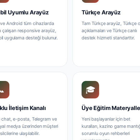
bil Uyumlu Arayüz
Türkçe Arayüz
 ve Android tüm cihazlarda
Tam Türkçe arayüz, Türkçe 
ı çalışan responsive arayüz,
açıklamaları ve Türkçe canlı
il uygulama desteği bulunur.
destek hizmeti standarttır.
📞
🎓
lu İletişim Kanalı
Üye Eğitim Materyalle
e chat, e-posta, Telegram ve
Yeni başlayanlar için bet
yal medya üzerinden müşteri
kuralları, kazino game mantığ
ilcilerine ulaşılabilir.
sorumlu oyun rehberleri