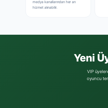
medya kanallarından her an
hizmet alınabilir.
Yeni Ü
VIP üyeler
oyuncu tems