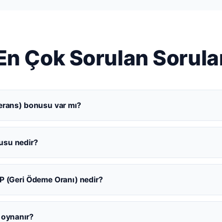
En Çok Sorulan Sorula
ferans) bonusu var mı?
z her üye Tarafbet'a kayıt olup ilk yatırımını yaptığında her i
nımlanmaktadır. Detaylar promosyonlar sayfasında mevcuttur
usu nedir?
nusu, belirli sayıda maç içeren kuponlara otomatik oran artı
de oran artışı devreye girmektedir.
P (Geri Ödeme Oranı) nedir?
nun teorik geri ödeme yüzdesini ifade eder. Tarafbet'taki oyu
rasında RTP değerine sahiptir. Her oyunun bilgi ekranından k
 oynanır?