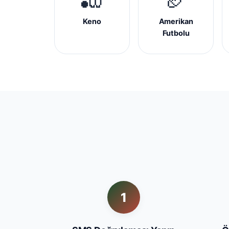
Keno
Amerikan
Futbolu
1