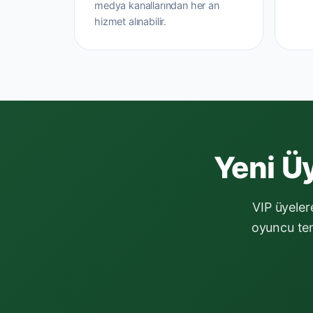
medya kanallarından her an
hizmet alınabilir.
Yeni Ü
VIP üyeler
oyuncu tems