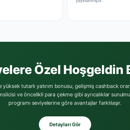
yayınlanmıştır.
yelere Özel Hoşgeldin
e yüksek tutarlı yatırım bonusu, gelişmiş cashback oranla
ilcisi ve öncelikli para çekme gibi ayrıcalıklar sunulm
programı seviyelerine göre avantajlar farklılaşır.
Detayları Gör