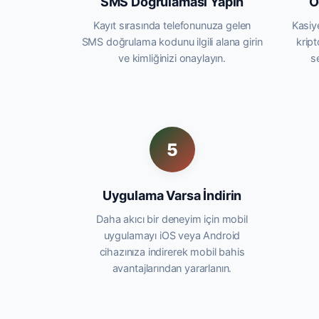
SMS Doğrulaması Yapın
Ö
Kayıt sırasında telefonunuza gelen
Kasiy
SMS doğrulama kodunu ilgili alana girin
kript
ve kimliğinizi onaylayın.
s
5
Uygulama Varsa İndirin
Daha akıcı bir deneyim için mobil
uygulamayı iOS veya Android
cihazınıza indirerek mobil bahis
avantajlarından yararlanın.