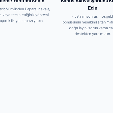
deme Yöntemi Seçin
Bonus Aktivasyonunu Ko
Edin
er bölümünden Papara, havale,
o veya tercih ettiğiniz yöntemi
İlk yatırım sonrası hoşgeld
eçerek ilk yatırımınızı yapın.
bonusunun hesabınıza tanımlan
doğrulayın; sorun varsa can
destekten yardım alın.