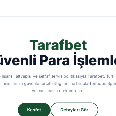
Tarafbet
venli Para İşleml
lisanslı altyapısı ve şeffaf servis politikasıyla Tarafbet, Türk
llanıcılarının güvenle tercih ettiği online bir platformdur. Spor
ve canlı casino tek adreste.
Keşfet
Detayları Gör