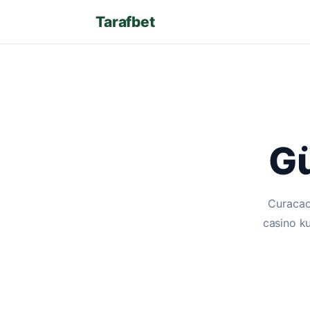
Tarafbet
Gü
Curacao 
casino ku