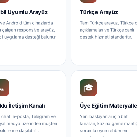
bil Uyumlu Arayüz
Türkçe Arayüz
 ve Android tüm cihazlarda
Tam Türkçe arayüz, Türkçe 
ı çalışan responsive arayüz,
açıklamaları ve Türkçe canlı
il uygulama desteği bulunur.
destek hizmeti standarttır.
📞
🎓
lu İletişim Kanalı
Üye Eğitim Materyalle
e chat, e-posta, Telegram ve
Yeni başlayanlar için bet
yal medya üzerinden müşteri
kuralları, kazino game mantığ
ilcilerine ulaşılabilir.
sorumlu oyun rehberleri