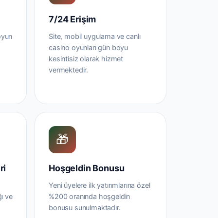
7/24 Erişim
oyun
Site, mobil uygulama ve canlı
casino oyunları gün boyu
kesintisiz olarak hizmet
vermektedir.
🎁
ri
Hoşgeldin Bonusu
Yeni üyelere ilk yatırımlarına özel
ı ve
%200 oranında hoşgeldin
bonusu sunulmaktadır.