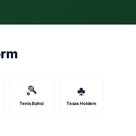
orm
🎾
♣️
Tenis Bahsi
Texas Holdem