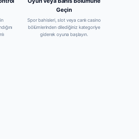
ntrol
Oyun veya Bahis Bölümüne
Geçin
in
Spor bahisleri, slot veya canlı casino
dığını
bölümlerinden dilediğiniz kategoriye
lı
giderek oyuna başlayın.