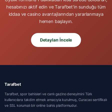
hesabınızı aktif edin ve Tarafbet'in sunduğu tüm
iddaa ve casino avantajlarından yararlanmaya
hemen başlayın.
Detayları İncele
Tarafbet
Tarafbet, spor bahisleri ve canlı gazino deneyimini Türk
kullanıcılara takdim etmek amacıyla kurulmuş, Curacao sertifikalı
ve SSL korumalı bir online bahis platformudur.