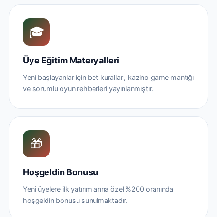
🎓
Üye Eğitim Materyalleri
Yeni başlayanlar için bet kuralları, kazino game mantığı
ve sorumlu oyun rehberleri yayınlanmıştır.
🎁
Hoşgeldin Bonusu
Yeni üyelere ilk yatırımlarına özel %200 oranında
hoşgeldin bonusu sunulmaktadır.