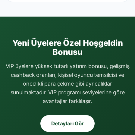
Yeni Üyelere Özel Hoşgeldin
Bonusu
VIP üyelere yüksek tutarlı yatırım bonusu, gelişmiş
cashback oranları, kişisel oyuncu temsilcisi ve
öncelikli para çekme gibi ayrıcalıklar
sunulmaktadır. VIP programı seviyelerine göre
avantajlar farklılaşır.
Detayları Gör