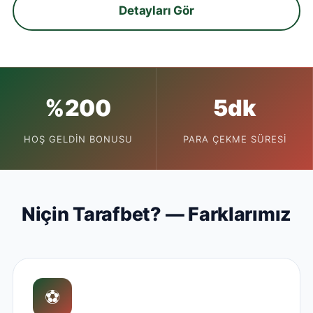
Detayları Gör
%200
5dk
HOŞ GELDIN BONUSU
PARA ÇEKME SÜRESI
Niçin Tarafbet? — Farklarımız
⚽