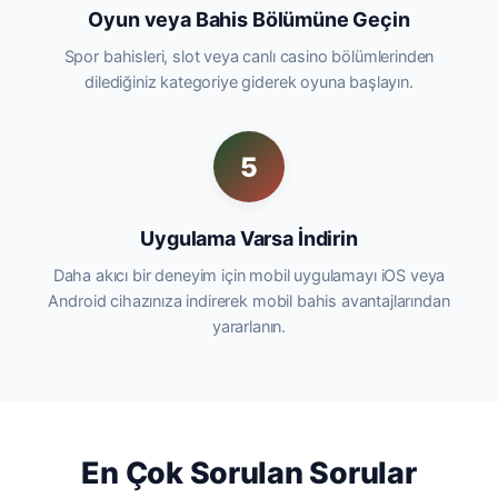
Oyun veya Bahis Bölümüne Geçin
Spor bahisleri, slot veya canlı casino bölümlerinden
dilediğiniz kategoriye giderek oyuna başlayın.
5
Uygulama Varsa İndirin
Daha akıcı bir deneyim için mobil uygulamayı iOS veya
Android cihazınıza indirerek mobil bahis avantajlarından
yararlanın.
En Çok Sorulan Sorular